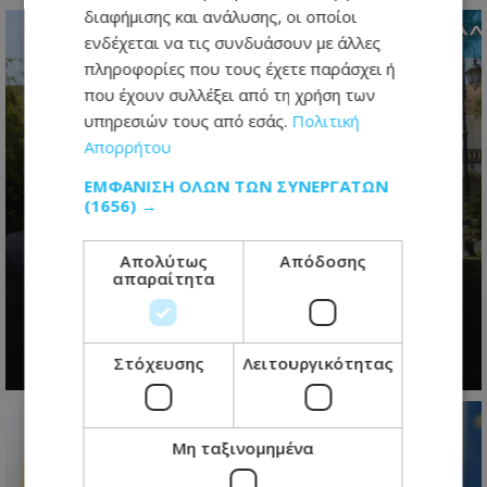
διαφήμισης και ανάλυσης, οι οποίοι
ενδέχεται να τις συνδυάσουν με άλλες
πληροφορίες που τους έχετε παράσχει ή
που έχουν συλλέξει από τη χρήση των
υπηρεσιών τους από εσάς.
Πολιτική
Απορρήτου
ΕΜΦΆΝΙΣΗ ΌΛΩΝ ΤΩΝ ΣΥΝΕΡΓΑΤΏΝ
(1656) →
Το restart Χριστοδουλίδη: Η
Απολύτως
Απόδοσης
απαραίτητα
τελευταία ευκαιρία πριν από τη
μεγάλη πολιτική μάχη του 2028
07.08.2026 - 06:21
Στόχευσης
Λειτουργικότητας
Μη ταξινομημένα