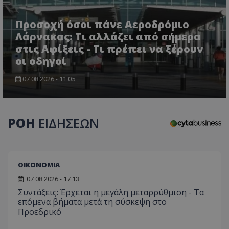
Προσοχή όσοι πάνε Αεροδρόμιο
Λάρνακας: Τι αλλάζει από σήμερα
στις Αφίξεις - Τι πρέπει να ξέρουν
οι οδηγοί
CookieScriptConsent
CookieScript
07.08.2026 - 11:05
www.tothemaonline.com
ΡΟΗ
ΕΙΔΗΣΕΩΝ
ΟΙΚΟΝΟΜΙΑ
07.08.2026 - 17:13
Συντάξεις: Έρχεται η μεγάλη μεταρρύθμιση - Τα
επόμενα βήματα μετά τη σύσκεψη στο
usprivacy
.themasports.tothemaonline.co
Προεδρικό