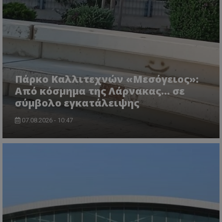
ASP.NET_SessionId
Microsoft Corporation
lifenewscy.tothemaonline.com
Πάρκο Καλλιτεχνών «Μεσόγειος»:
Από κόσμημα της Λάρνακας… σε
σύμβολο εγκατάλειψης
07.08.2026 - 10:47
msToken
.tiktok.com