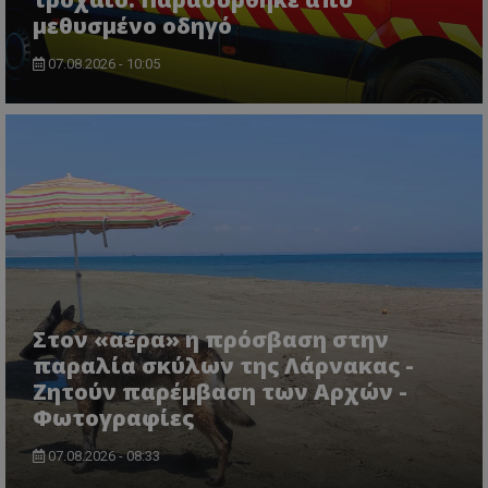
μεθυσμένο οδηγό
07.08.2026 - 10:05
VISITOR_PRIVACY_METADATA
YouTube
.youtube.com
Στον «αέρα» η πρόσβαση στην
παραλία σκύλων της Λάρνακας -
Ζητούν παρέμβαση των Αρχών -
Φωτογραφίες
07.08.2026 - 08:33