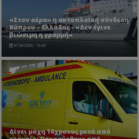
usprivacy
.lifenewscy.tothemaonline.com
«Στον αέρα» η ακτοπλοϊκή σύνδεση
Κύπρου – Ελλάδας - «Δεν έγινε
βιώσιμη η γραμμή»
07.08.2026 - 15:44
ASP.NET_SessionId
Microsoft Corporation
themasports.tothemaonline.co
Δίνει μάχη 16χρονος μετά από
τροχαίο: Παρασύρθηκε από