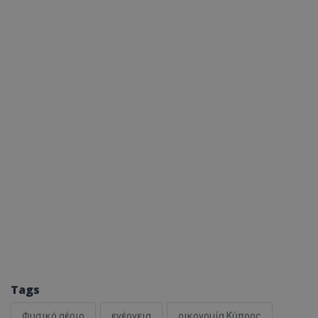
ASP.NET_SessionI
msToken
CookieScriptConse
Tags
Φυσικό αέριο
ενέργεια
οικονομία Κύπρος