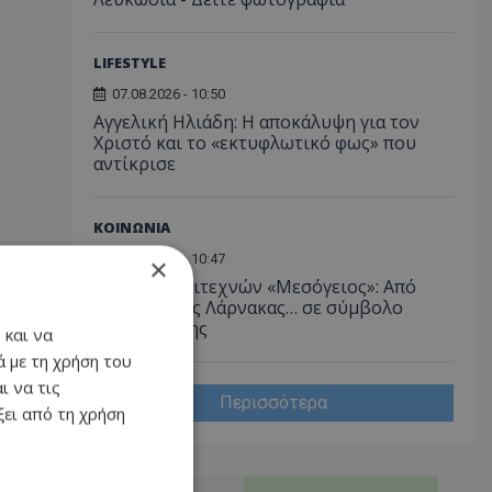
LIFESTYLE
07.08.2026 - 10:50
Αγγελική Ηλιάδη: Η αποκάλυψη για τον
Χριστό και το «εκτυφλωτικό φως» που
αντίκρισε
ΚΟΙΝΩΝΙΑ
07.08.2026 - 10:47
×
Πάρκο Καλλιτεχνών «Μεσόγειος»: Από
κόσμημα της Λάρνακας… σε σύμβολο
εγκατάλειψης
 και να
 με τη χρήση του
ι να τις
Περισσότερα
ει από τη χρήση