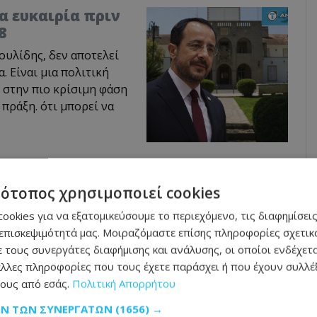
ία ευκαιρία πριν
8
υλίδης, δεν αποτελεί
 Είναι μια πολιτική
 στην πιο κρίσιμη φάση
 πράξη. ότι μπορεί να
τεύσεις για το «Ισάι» συνεχίζονται, ενώ η
τότοπος χρησιμοποιεί cookies
προηγούμενη βδομάδα. Πηγές αναφέρουν
ookies για να εξατομικεύσουμε το περιεχόμενο, τις διαφημίσεις
επισκεψιμότητά μας. Μοιραζόμαστε επίσης πληροφορίες σχετικά
υμφωνία για το εμπορικό κομμάτι. Ωστόσο,
 τους συνεργάτες διαφήμισης και ανάλυσης, οι οποίοι ενδέχετα
ναμένεται το 2030-2031, οι δύο πλευρές
λλες πληροφορίες που τους έχετε παράσχει ή που έχουν συλλέξ
ους από εσάς.
Πολιτική Απορρήτου
ουν σε υποχωρήσεις, υπό την πίεση του
ΩΝ ΤΩΝ ΣΥΝΕΡΓΑΤΏΝ
(1656) →