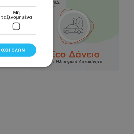
Μη
ταξινομημένα
ΔΟΧΉ ΌΛΩΝ
νομημένα
στη και τη
τητα cookies.
αποθηκεύει το
θεσης του χρήστη
 παρακολούθηση και
τα σύμφωνα με τον
ρρήτου των
ειών.