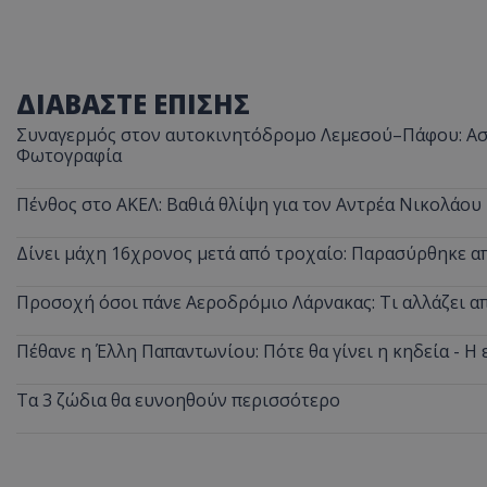
ASP.NET_SessionI
ΔΙΑΒΑΣΤΕ ΕΠΙΣΗΣ
Συναγερμός στον αυτοκινητόδρομο Λεμεσού–Πάφου: Ασυ
Φωτογραφία
VISITOR_PRIVACY
Πένθος στο ΑΚΕΛ: Βαθιά θλίψη για τον Αντρέα Νικολάου
Δίνει μάχη 16χρονος μετά από τροχαίο: Παρασύρθηκε 
Προσοχή όσοι πάνε Αεροδρόμιο Λάρνακας: Τι αλλάζει από
Πέθανε η Έλλη Παπαντωνίου: Πότε θα γίνει η κηδεία - Η 
__cf_bm
Τα 3 ζώδια θα ευνοηθούν περισσότερο
__cf_bm