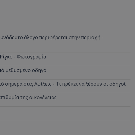
d
συνεδρία
Αυτό το cookie 
Microsoft Corporation
Doubleclick και
themasports.tothemaonline.com
πληροφορίες σχ
με τον οποίο ο 
χρησιμοποιεί το
τυχόν διαφημίσ
έχει δει ο τελικ
νόδευτο άλογο περιφέρεται στην περιοχή -
επισκεφθεί τον 
_METADATA
5 μήνες 4
Αυτό το cookie 
YouTube
εβδομάδες
για να αποθηκεύ
.youtube.com
συγκατάθεση το
 Ρίγκο - Φωτογραφία
επιλογές απορρ
αλληλεπίδρασή 
ιστοσελίδα. Κα
από μεθυσμένο οδηγό
σχετικά με τη 
επισκέπτη σχετι
πολιτικές και ρ
 σήμερα στις Αφίξεις - Τι πρέπει να ξέρουν οι οδηγοί
απορρήτου, εξα
οι προτιμήσεις 
μελλοντικές συν
επιθυμία της οικογένειας
29 λεπτά 58
Αυτό το cookie 
Cloudflare Inc.
δευτερόλεπτα
για τη διάκρισ
.onesignal.com
και ρομπότ. Αυτ
για τον ιστότοπ
κάνει έγκυρες α
τη χρήση του ι
29 λεπτά 59
Αυτό το cookie 
Cloudflare Inc.