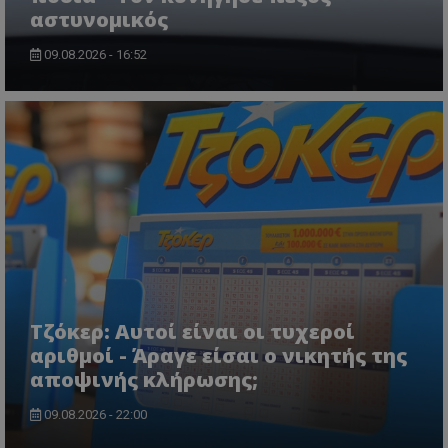
αστυνομικός
09.08.2026 - 16:52
usprivacy
.themasports.tothemaonline.co
Τζόκερ: Αυτοί είναι οι τυχεροί
αριθμοί - Άραγε είσαι ο νικητής της
αποψινής κλήρωσης;
09.08.2026 - 22:00
Προμηθευτής
Ονοματεπώνυμο
Λήξη
Περιγραφή