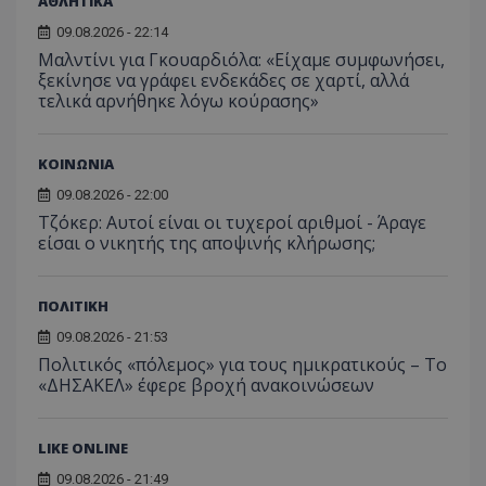
ΑΘΛΗΤΙΚΑ
οποίο 
επισκέπ
09.08.2026 - 22:14
πρόσβα
ιστοσε
Μαλντίνι για Γκουαρδιόλα: «Είχαμε συμφωνήσει,
Συλλέγε
ξεκίνησε να γράφει ενδεκάδες σε χαρτί, αλλά
για τις
του χρ
τελικά αρνήθηκε λόγω κούρασης»
ιστοσε
ποιες σ
έχουν 
ΚΟΙΝΩΝΙΑ
_ga_J7RS52TMNC
.tothemaonline.com
1 χρόνος 1
Αυτό τ
μήνας
χρησιμ
09.08.2026 - 22:00
από το
Analyti
Τζόκερ: Αυτοί είναι οι τυχεροί αριθμοί - Άραγε
διατήρ
είσαι ο νικητής της αποψινής κλήρωσης;
κατάσ
περιόδ
σύνδεσ
ΠΟΛΙΤΙΚΗ
09.08.2026 - 21:53
Πολιτικός «πόλεμος» για τους ημικρατικούς – Το
«ΔΗΣΑΚΕΛ» έφερε βροχή ανακοινώσεων
LIKE ONLINE
09.08.2026 - 21:49