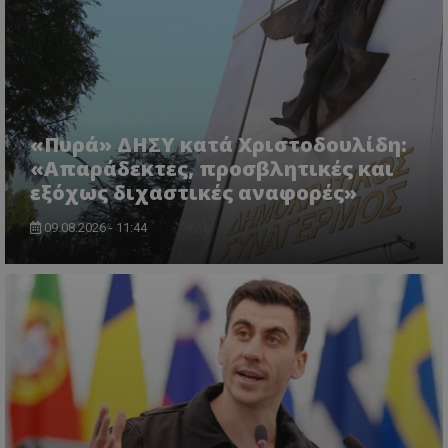
ASP.NET_SessionId
Microsoft Corporation
lifenewscy.tothemaonline.com
«Πυρά» ΔΗΣΥ κατά Χριστοδουλίδη:
«Απαράδεκτες, προσβλητικές και
εξόχως διχαστικές αναφορές»
09.08.2026 - 11:44
msToken
.tiktok.com