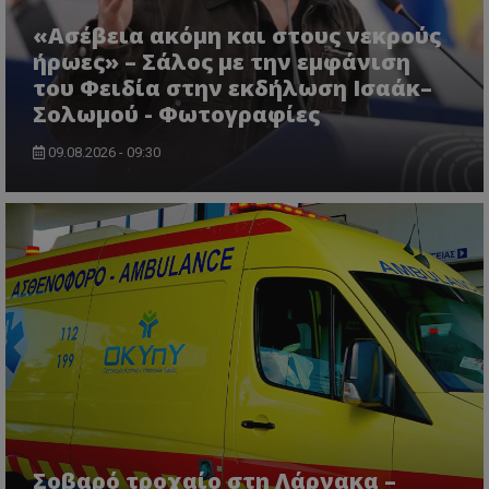
«Ασέβεια ακόμη και στους νεκρούς
ήρωες» – Σάλος με την εμφάνιση
του Φειδία στην εκδήλωση Ισαάκ–
Σολωμού - Φωτογραφίες
09.08.2026 - 09:30
CookieScriptConsent
CookieScript
www.tothemaonline.com
Σοβαρό τροχαίο στη Λάρνακα –