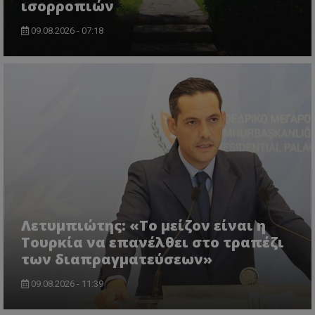
ισορροπιών
09.08.2026 - 07:18
VISITOR_PRIVACY_METADATA
YouTube
.youtube.com
Λετυμπιώτης: «Το μείζον είναι η
Τουρκία να επανέλθει στο τραπέζι
των διαπραγματεύσεων»
09.08.2026 - 11:39