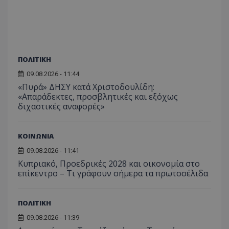
έχουν 
_ga_J7RS52TMNC
.tothemaonline.com
1 χρόνος 1
Αυτό τ
μήνας
χρησιμ
από το
Analyti
διατήρ
κατάσ
περιόδ
ΠΟΛΙΤΙΚΗ
σύνδεσ
09.08.2026 - 11:44
«Πυρά» ΔΗΣΥ κατά Χριστοδουλίδη:
«Απαράδεκτες, προσβλητικές και εξόχως
διχαστικές αναφορές»
ΚΟΙΝΩΝΙΑ
09.08.2026 - 11:41
Κυπριακό, Προεδρικές 2028 και οικονομία στο
επίκεντρο – Τι γράφουν σήμερα τα πρωτοσέλιδα
ΠΟΛΙΤΙΚΗ
09.08.2026 - 11:39