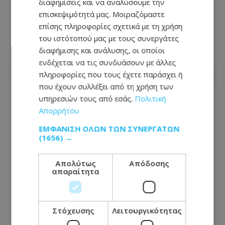
διαφημίσεις και να αναλύσουμε την
επισκεψιμότητά μας. Μοιραζόμαστε
Νέος Γενικός Διευθυντής του Hilton
επίσης πληροφορίες σχετικά με τη χρήση
Nicosia ο Ilio Rodoni
του ιστότοπού μας με τους συνεργάτες
διαφήμισης και ανάλυσης, οι οποίοι
07.08.2026 - 12:44
ενδέχεται να τις συνδυάσουν με άλλες
πληροφορίες που τους έχετε παράσχει ή
που έχουν συλλέξει από τη χρήση των
υπηρεσιών τους από εσάς.
Πολιτική
Απορρήτου
ΕΜΦΆΝΙΣΗ ΌΛΩΝ ΤΩΝ ΣΥΝΕΡΓΑΤΏΝ
(1656) →
Απολύτως
Απόδοσης
απαραίτητα
Στόχευσης
Λειτουργικότητας
Υπ. Ενέργειας: «Επάρκεια ηλεκτρικού