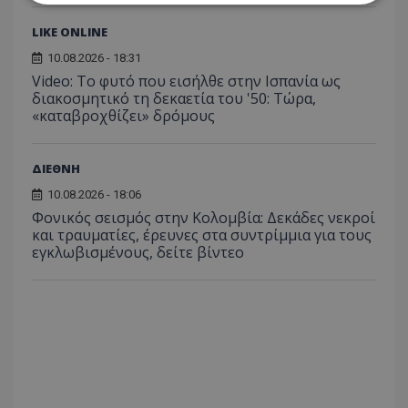
LIKE ONLINE
Απολύτως απαραίτητα
Απόδοσης
10.08.2026 - 18:31
Στόχευσης
Λειτουργικότητας
Video: Το φυτό που εισήλθε στην Ισπανία ως
Μη ταξινομημένα
διακοσμητικό τη δεκαετία του '50: Τώρα,
«καταβροχθίζει» δρόμους
Τα απολύτως απαραίτητα cookies επιτρέπουν
βασικές λειτουργίες του ιστότοπου, όπως τη
σύνδεση χρήστη και τη διαχείριση λογαριασμού.
ΔΙΕΘΝΗ
Ο ιστότοπος δεν μπορεί να χρησιμοποιηθεί σωστά
χωρίς τα απολύτως απαραίτητα cookies.
10.08.2026 - 18:06
Ονοματεπώνυμο
Προμηθευτής
/
Πεδίο
Φονικός σεισμός στην Κολομβία: Δεκάδες νεκροί
και τραυματίες, έρευνες στα συντρίμμια για τους
usprivacy
.lifenewscy.tothemaonline.com
εγκλωβισμένους, δείτε βίντεο