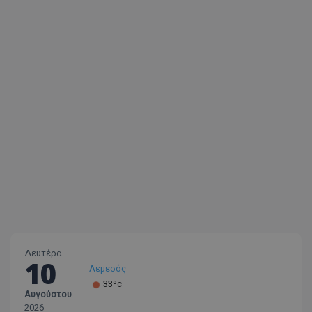
usprivacy
.themasports.tothemaonline.co
Δευτέρα
10
Λεμεσός
33ºc
Αυγούστου
Λάρνακα
2026