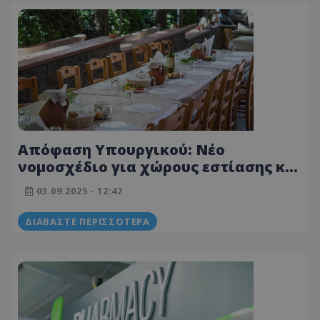
Απόφαση Υπουργικού: Νέο
νομοσχέδιο για χώρους εστίασης και
διασκέδασης - Επανακαθορίζονται
03.09.2025 - 12:42
τα ωράρια λειτουργίας - Όλα όσα
αλλάζουν
ΔΙΑΒΆΣΤΕ ΠΕΡΙΣΣΌΤΕΡΑ