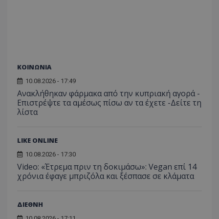
ASP.NET_SessionId
Microsoft Corporation
themasports.tothemaonline.co
ΚΟΙΝΩΝΙΑ
10.08.2026 - 17:49
Ανακλήθηκαν φάρμακα από την κυπριακή αγορά -
Επιστρέψτε τα αμέσως πίσω αν τα έχετε -Δείτε τη
λίστα
LIKE ONLINE
VISITOR_PRIVACY_METADATA
YouTube
10.08.2026 - 17:30
.youtube.com
Video: «Έτρεμα πριν τη δοκιμάσω»: Vegan επί 14
χρόνια έφαγε μπριζόλα και ξέσπασε σε κλάματα
ΔΙΕΘΝΗ
10.08.2026 - 17:11