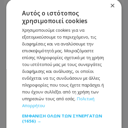
×
χώρα
Αυτός ο ιστότοπος
χρησιμοποιεί cookies
LIKE ONLINE
10.08.2026 - 20:41
Χρησιμοποιούμε cookies για να
Περσείδες: Το εντυπωσιακό φαινόμενο
εξατομικεύσουμε το περιεχόμενο, τις
πλησιάζει – Δείτε LIVE μετάδοση από τη NASA
διαφημίσεις και να αναλύσουμε την
επισκεψιμότητά μας. Μοιραζόμαστε
επίσης πληροφορίες σχετικά με τη χρήση
ΔΙΕΘΝΗ
του ιστότοπού μας με τους συνεργάτες
10.08.2026 - 20:18
διαφήμισης και ανάλυσης, οι οποίοι
Ανεβαίνει δραματικά ο αριθμός των θυμάτων
ενδέχεται να τις συνδυάσουν με άλλες
από τον σεισμό 7,4 Ρίχτερ στην Κολομβία: Πάνω
από 60 νεκροί, ανάμεσά τους και παιδιά, έρευνες
πληροφορίες που τους έχετε παράσχει ή
για εγκλωβισμένους
που έχουν συλλέξει από τη χρήση των
υπηρεσιών τους από εσάς.
Πολιτική
Απορρήτου
ΔΙΕΘΝΗ
10.08.2026 - 19:59
ΕΜΦΆΝΙΣΗ ΌΛΩΝ ΤΩΝ ΣΥΝΕΡΓΑΤΏΝ
(1656) →
Θρήνος για την 27χρονη μητέρα και το 5 μηνών
βρέφος που σκοτώθηκαν μετά από ανατροπή