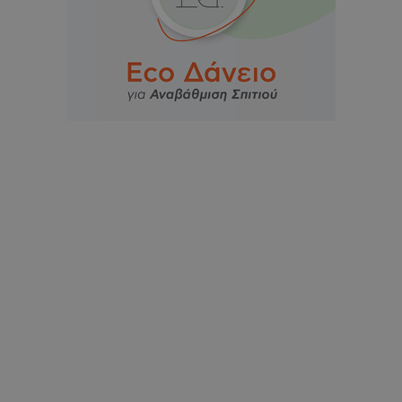
msToken
.tiktok.com
CookieScriptConsent
CookieScript
www.tothemaonline.com