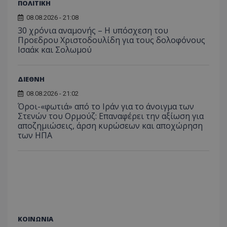
ΠΟΛΙΤΙΚΗ
08.08.2026 - 21:08
30 χρόνια αναμονής – Η υπόσχεση του
Προεδρου Χριστοδουλίδη για τους δολοφόνους
Ισαάκ και Σολωμού
ASP.NET_SessionId
Microsoft Corporation
ΔΙΕΘΝΗ
themasports.tothemaonline.co
08.08.2026 - 21:02
Όροι-«φωτιά» από το Ιράν για το άνοιγμα των
Στενών του Ορμούζ: Επαναφέρει την αξίωση για
αποζημιώσεις, άρση κυρώσεων και αποχώρηση
των ΗΠΑ
VISITOR_PRIVACY_METADATA
ΚΟΙΝΩΝΙΑ
YouTube
.youtube.com