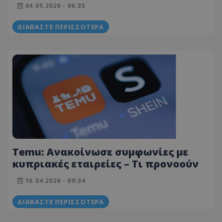
ακρίβειας - Οικονομολόγος στο «Τ»
04.05.2026 - 06:35
ΔΙΑΒΆΣΤΕ ΠΕΡΙΣΣΌΤΕΡΑ
Temu: Ανακοίνωσε συμφωνίες με
κυπριακές εταιρείες – Τι προνοούν
16.04.2026 - 09:34
ΔΙΑΒΆΣΤΕ ΠΕΡΙΣΣΌΤΕΡΑ