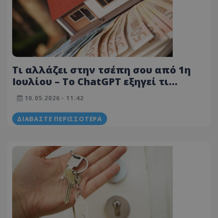
Τι αλλάζει στην τσέπη σου από 1η
Ιουλίου – Το ChatGPT εξηγεί τι
σημαίνει το νέο καθεστώς στα
10.05.2026 - 11:42
ενοίκια - Τι σημαίνει στην πράξη για
εσένα
ΔΙΑΒΆΣΤΕ ΠΕΡΙΣΣΌΤΕΡΑ