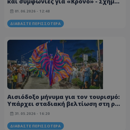
και συμφωνίες για «Κρόνο» - Σχήμα
3+1 Κύπρου-Ελλάδας-Ισραήλ και ΗΠΑ
01.06.2026 - 12:48
στα ενεργειακά
ΔΙΑΒΆΣΤΕ ΠΕΡΙΣΣΌΤΕΡΑ
Αισιόδοξο μήνυμα για τον τουρισμό:
Υπάρχει σταδιακή βελτίωση στη ροή
των κρατήσεων - Ποιες χώρες μας
31.05.2026 - 16:20
τίμησαν
ΔΙΑΒΆΣΤΕ ΠΕΡΙΣΣΌΤΕΡΑ