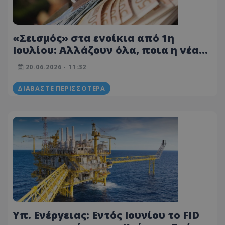
«Σεισμός» στα ενοίκια από 1η
Ιουλίου: Αλλάζουν όλα, ποια η νέα
υποχρεωτική ρύθμιση - Οι
20.06.2026 - 11:32
προϋποθέσεις για επιδότηση
ΔΙΑΒΆΣΤΕ ΠΕΡΙΣΣΌΤΕΡΑ
Υπ. Ενέργειας: Εντός Ιουνίου το FID