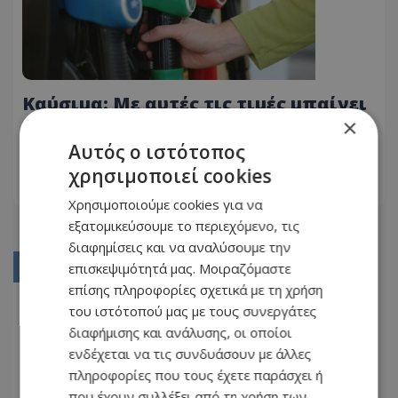
Καύσιμα: Με αυτές τις τιμές μπαίνει
η Μεγάλη εβδομάδα – «Βαθιά» το
×
χέρι στη τσέπη - Πού κυμαίνονται τα
Αυτός ο ιστότοπος
06.04.2026 - 08:53
φθηνότερα πρατήρια
χρησιμοποιεί cookies
ΔΙΑΒΆΣΤΕ ΠΕΡΙΣΣΌΤΕΡΑ
Χρησιμοποιούμε cookies για να
εξατομικεύσουμε το περιεχόμενο, τις
διαφημίσεις και να αναλύσουμε την
επισκεψιμότητά μας. Μοιραζόμαστε
01
επίσης πληροφορίες σχετικά με τη χρήση
02
του ιστότοπού μας με τους συνεργάτες
03
διαφήμισης και ανάλυσης, οι οποίοι
ενδέχεται να τις συνδυάσουν με άλλες
04
πληροφορίες που τους έχετε παράσχει ή
05
που έχουν συλλέξει από τη χρήση των