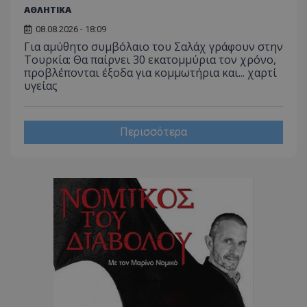
ΑΘΛΗΤΙΚΑ
08.08.2026 - 18:09
CookieScriptConsent
CookieScript
Για αμύθητο συμβόλαιο του Σαλάχ γράφουν στην
www.tothemaonline.com
Τουρκία: Θα παίρνει 30 εκατομμύρια τον χρόνο,
προβλέπονται έξοδα για κομμωτήρια και... χαρτί
υγείας
Περισσότερα
usprivacy
.themasports.tothemaonline.co