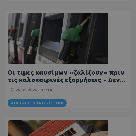
Οι τιμές καυσίμων «ζαλίζουν» πριν
τις καλοκαιρινές εξορμήσεις - Δεν
φαντάζεστε πόσο κοστίζει σήμερα η
26.05.2026 - 11:10
βενζίνη - Τα φθηνότερα πρατήρια
ΔΙΑΒΆΣΤΕ ΠΕΡΙΣΣΌΤΕΡΑ