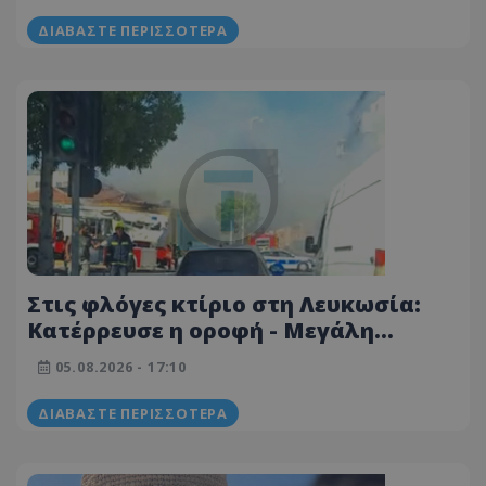
ΔΙΑΒΆΣΤΕ ΠΕΡΙΣΣΌΤΕΡΑ
Στις φλόγες κτίριο στη Λευκωσία:
Κατέρρευσε η οροφή - Μεγάλη
κινητοποίηση της Πυροσβεστικής -
05.08.2026 - 17:10
Φωτογραφίες από το σημείο
ΔΙΑΒΆΣΤΕ ΠΕΡΙΣΣΌΤΕΡΑ