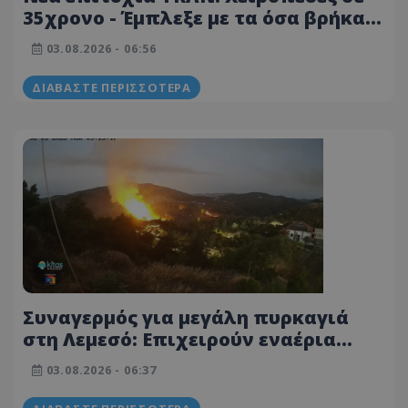
35χρονο - Έμπλεξε με τα όσα βρήκαν
στην οικία του - Δείτε φωτογραφίες
03.08.2026 - 06:56
ΔΙΑΒΆΣΤΕ ΠΕΡΙΣΣΌΤΕΡΑ
Συναγερμός για μεγάλη πυρκαγιά
στη Λεμεσό: Επιχειρούν εναέρια
μέσα, μαίνεται κοντά σε σπίτια -
03.08.2026 - 06:37
Δείτε φωτογραφίες