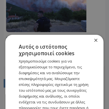
Ελλάδα: Μαίνεται η καταστροφική
×
πυρκαγιά στο Πόρτο Γερμενό - Στις
Αυτός ο ιστότοπος
φλόγες σπίτια - Συγκλονιστικές
χρησιμοποιεί cookies
01.08.2026 - 18:55
φωτογραφίες
Χρησιμοποιούμε cookies για να
ΔΙΑΒΆΣΤΕ ΠΕΡΙΣΣΌΤΕΡΑ
εξατομικεύσουμε το περιεχόμενο, τις
διαφημίσεις και να αναλύσουμε την
επισκεψιμότητά μας. Μοιραζόμαστε
01
επίσης πληροφορίες σχετικά με τη χρήση
του ιστότοπού μας με τους συνεργάτες
02
διαφήμισης και ανάλυσης, οι οποίοι
03
ενδέχεται να τις συνδυάσουν με άλλες
πληροφορίες που τους έχετε παράσχει ή
04