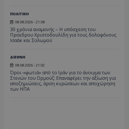
ΠΟΛΙΤΙΚΗ
08.08.2026 - 21:08
30 χρόνια αναμονής – Η υπόσχεση του
Προεδρου Χριστοδουλίδη για τους δολοφόνους
Ισαάκ και Σολωμού
ASP.NET_SessionId
Microsoft Corporation
themasports.tothemaonline.co
ΔΙΕΘΝΗ
08.08.2026 - 21:02
Όροι-«φωτιά» από το Ιράν για το άνοιγμα των
Στενών του Ορμούζ: Επαναφέρει την αξίωση για
αποζημιώσεις, άρση κυρώσεων και αποχώρηση
των ΗΠΑ