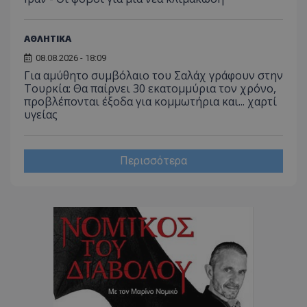
ΑΘΛΗΤΙΚΑ
CookieScriptConsent
CookieScript
08.08.2026 - 18:09
www.tothemaonline.com
Για αμύθητο συμβόλαιο του Σαλάχ γράφουν στην
Τουρκία: Θα παίρνει 30 εκατομμύρια τον χρόνο,
προβλέπονται έξοδα για κομμωτήρια και... χαρτί
υγείας
Περισσότερα
usprivacy
.themasports.tothemaonline.co