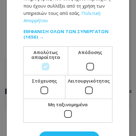
που έχουν συλλέξει από τη χρήση των
05
υπηρεσιών τους από εσάς.
Πολιτική
Απορρήτου
...
ΕΜΦΆΝΙΣΗ ΌΛΩΝ ΤΩΝ ΣΥΝΕΡΓΑΤΏΝ
1400
(1656) →
1401
Απολύτως
Απόδοσης
1402
απαραίτητα
Στόχευσης
Λειτουργικότητας
ΡΟΗ
ΕΙΔΗΣΕΩΝ
Μη ταξινομημένα
ΠΟΛΙΤΙΚΗ
08.08.2026 - 22:54
«Το πάρτι έχει τελειώσει» διαμήνυσε ο