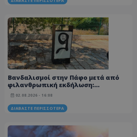
ΔΙΑΒΆΣΤΕ ΠΕΡΙΣΣΌΤΕΡΑ
Βανδαλισμοί στην Πάφο μετά από
φιλανθρωπική εκδήλωση:
«Γέμισαν» την πόλη με γκράφιτι -
02.08.2026 - 16:08
«Δεν είναι οπαδισμός, είναι έλλειψη
σεβασμού» - Φωτογραφίες
ΔΙΑΒΆΣΤΕ ΠΕΡΙΣΣΌΤΕΡΑ