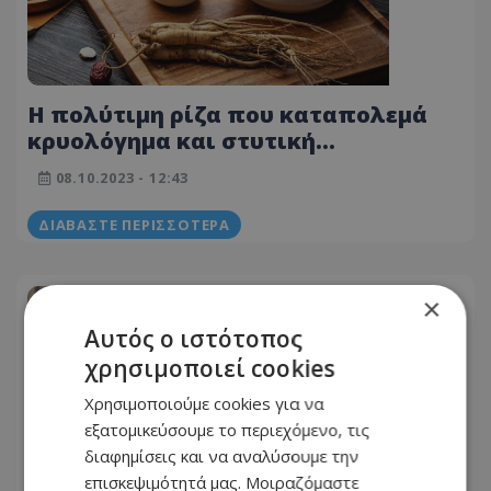
Η πολύτιμη ρίζα που καταπολεμά
κρυολόγημα και στυτική
δυσλειτουργία
08.10.2023 - 12:43
ΔΙΑΒΆΣΤΕ ΠΕΡΙΣΣΌΤΕΡΑ
×
Αυτός ο ιστότοπος
χρησιμοποιεί cookies
Χρησιμοποιούμε cookies για να
εξατομικεύσουμε το περιεχόμενο, τις
διαφημίσεις και να αναλύσουμε την
επισκεψιμότητά μας. Μοιραζόμαστε