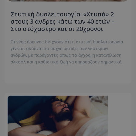
Στυτική δυσλειτουργία: «Xτυπά» 2
στους 3 άνδρες κάτω των 40 ετών –
Στο στόχαστρο και οι 20χρονοι
Οι νέες έρευνες δείχνουν ότι η στυτική δυσλειτουργία
γίνεται ολοένα πιο συχνή μεταξύ των νεότερων
ανδρών, με παράγοντες όπως το άγχος, η κατανάλωση
αλκοόλ και η καθιστική ζωή να επηρεάζουν σημαντικά.