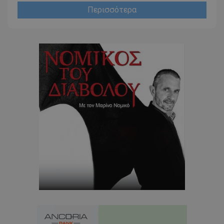
Περισσότερα
CookieScriptConsent
CookieScript
www.tothemaonline.com