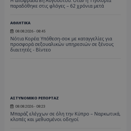
Η αποφράδα 8η Αυγούστου: Όταν η Τηλλυρία
Ο ιστότοπος δεν μπορεί να χρησιμοποιηθεί σωστά
παραδόθηκε στις φλόγες – 62 χρόνια μετά
χωρίς τα απολύτως απαραίτητα cookies.
Ονοματεπώνυμο
Προμηθευτής
/
Πεδίο
usprivacy
.lifenewscy.tothemaonline.com
ΑΘΛΗΤΙΚΑ
08.08.2026 - 08:45
Νότια Κορέα: Υπόθεση-σοκ με καταγγελίες για
προσφορά σεξουαλικών υπηρεσιών σε ξένους
διαιτητές - Bίντεο
ASP.NET_SessionId
Microsoft Corporation
themasports.tothemaonline.co
ΑΣΤΥΝΟΜΙΚΟ ΡΕΠΟΡΤΑΖ
08.08.2026 - 08:23
Μπαράζ ελέγχων σε όλη την Κύπρο – Ναρκωτικά,
κλοπές και μεθυσμένοι οδηγοί