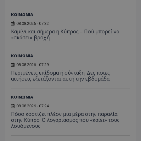
ΚΟΙΝΩΝΙΑ
08.08.2026 - 07:32
ASP.NET_SessionId
Microsoft Corporation
lifenewscy.tothemaonline.com
Καμίνι και σήμερα η Κύπρος – Πού μπορεί να
«σκάσει» βροχή
ΚΟΙΝΩΝΙΑ
08.08.2026 - 07:29
Περιμένεις επίδομα ή σύνταξη; Δες ποιες
αιτήσεις εξετάζονται αυτή την εβδομάδα
ΚΟΙΝΩΝΙΑ
08.08.2026 - 07:24
Πόσο κοστίζει πλέον μια μέρα στην παραλία
msToken
.tiktok.com
στην Κύπρο; Ο λογαριασμός που «καίει» τους
λουόμενους