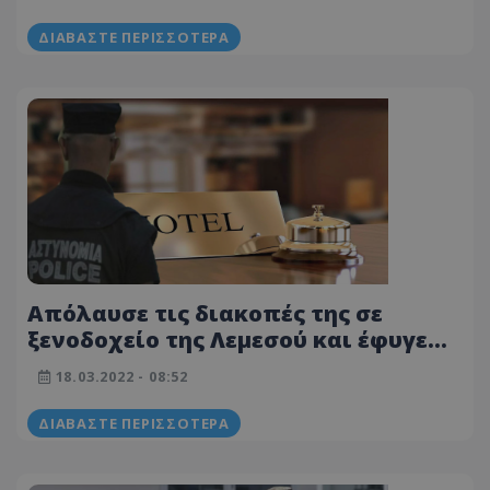
φτιαγμένος 30χρονος
ΔΙΑΒΆΣΤΕ ΠΕΡΙΣΣΌΤΕΡΑ
Απόλαυσε τις διακοπές της σε
ξενοδοχείο της Λεμεσού και έφυγε
κυρία - Δεν πλήρωσε ούτε ένα ευρώ
18.03.2022 - 08:52
ΔΙΑΒΆΣΤΕ ΠΕΡΙΣΣΌΤΕΡΑ