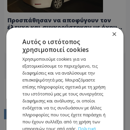
Προσπάθησαν να αποφύγουν τον
έλεγχο και συγκρούστηκαν με όχημα
×
της ΥΚΑΝ - Χειροπέδες σε δυο
18.03.2022 - 06:36
πρόσωπα στη Λεμεσό
Αυτός ο ιστότοπος
χρησιμοποιεί cookies
ΔΙΑΒΆΣΤΕ ΠΕΡΙΣΣΌΤΕΡΑ
Χρησιμοποιούμε cookies για να
εξατομικεύσουμε το περιεχόμενο, τις
διαφημίσεις και να αναλύσουμε την
επισκεψιμότητά μας. Μοιραζόμαστε
Αρχική
επίσης πληροφορίες σχετικά με τη χρήση
του ιστότοπού μας με τους συνεργάτες
3197
διαφήμισης και ανάλυσης, οι οποίοι
3198
ενδέχεται να τις συνδυάσουν με άλλες
πληροφορίες που τους έχετε παράσχει ή
3199
που έχουν συλλέξει από τη χρήση των
3200
υπηρεσιών τους από εσάς.
Πολιτική