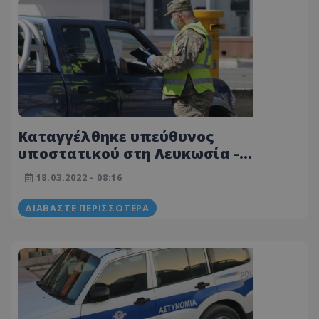
Καταγγέλθηκε υπεύθυνος
υποστατικού στη Λευκωσία -
Πρόστιμο σε 21 πολίτες για
18.03.2022 - 08:16
παραβίαση των μέτρων
ΔΙΑΒΆΣΤΕ ΠΕΡΙΣΣΌΤΕΡΑ