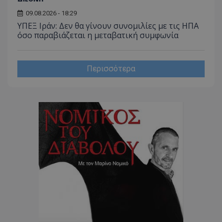
09.08.2026 - 18:29
CookieScriptConsent
CookieScript
www.tothemaonline.com
ΥΠΕΞ Ιράν: Δεν θα γίνουν συνομιλίες με τις ΗΠΑ
όσο παραβιάζεται η μεταβατική συμφωνία
Περισσότερα
usprivacy
.themasports.tothemaonline.co