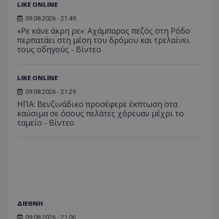
LIKE ONLINE
09.08.2026 - 21:49
«Ρε κάνε άκρη ρε»: Αχάμπαρος πεζός στη Ρόδο
περπατάει στη μέση του δρόμου και τρελαίνει
τους οδηγούς - Βίντεο
ASP.NET_SessionId
Microsoft Corporation
themasports.tothemaonline.co
LIKE ONLINE
09.08.2026 - 21:29
ΗΠΑ: Βενζινάδικο προσέφερε έκπτωση στα
καύσιμα σε όσους πελάτες χόρευαν μέχρι το
ταμείο - Βίντεο
VISITOR_PRIVACY_METADATA
YouTube
ΔΙΕΘΝΗ
.youtube.com
09.08.2026 - 21:06