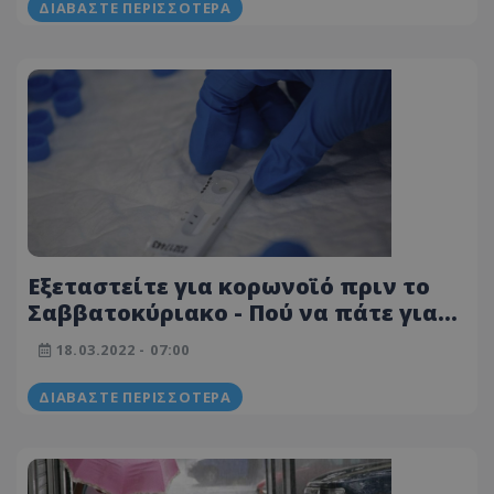
ΔΙΑΒΆΣΤΕ ΠΕΡΙΣΣΌΤΕΡΑ
Εξεταστείτε για κορωνοϊό πριν το
Σαββατοκύριακο - Πού να πάτε για
δωρεάν rapid τεστ
18.03.2022 - 07:00
ΔΙΑΒΆΣΤΕ ΠΕΡΙΣΣΌΤΕΡΑ